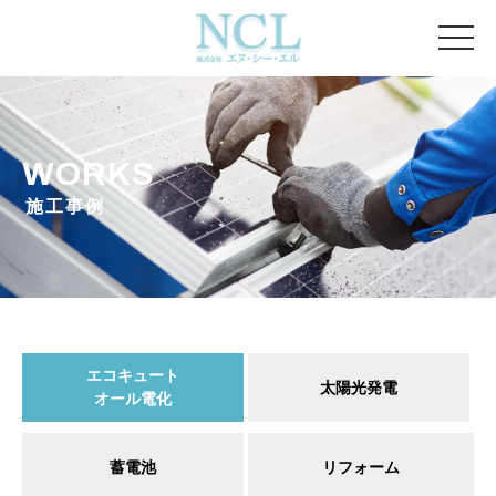
WORKS
施工事例
エコキュート
太陽光発電
オール電化
蓄電池
リフォーム